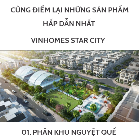
CÙNG ĐIỂM LẠI NHỮNG SẢN PHẨM
HẤP DẪN NHẤT
VINHOMES STAR CITY
01. PHÂN KHU NGUYỆT QUẾ