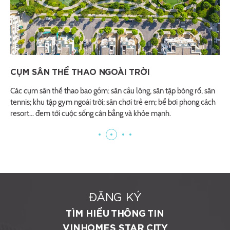
ĐẠI LỘ CHÂU ÂU
CỤM SÂN THỂ THAO NGOÀI TRỜI
Đại lộ Châu Âu với hàng tượng điêu khắc ấn tượng, xen giữa thảm
Các cụm sân thể thao bao gồm: sân cầu lông, sân tập bóng rổ, sân
Quảng trường rộng lớn để bạn dạo bước bên những khu vườn, giàn
Vườn nướng BBQ ngoài trời đem tới không gian sinh hoạt chung
cây xanh mát và những đóa hồng rực rỡ
tennis; khu tập gym ngoài trời; sân chơi trẻ em; bể bơi phong cách
hoa, cảnh quan xanh thơ mộng
hiện đại, tiện nghi, là nơi để gia đình bạn sum vầy mỗi dịp cuối tuần
resort... đem tới cuộc sống cân bằng và khỏe mạnh.
hay nghỉ lễ
ĐĂNG KÝ
TÌM HIỂU THÔNG TIN
VINHOMES STAR CITY