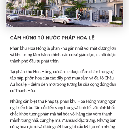
CẢM HỨNG TỪ NƯỚC PHÁP HOA LỆ
Phân khu Hoa Hồng là phân khu gần nhất với mặt đường lớn
và khu trung tâm hành chính, các cơ sở giáo dục, xã hội được
thành phố đầu tư phát triển.
Tại phân khu Hoa Hồng, cư dân sẽ được đắm chìm trong sự
tấp nập, phồn hoa của các dãy phố mua sắm và đại lộ Châu
Âu hoa lệ – điểm đến mới trong tương lai của cộng đồng dân
cư Thanh Hóa.
Những căn biệt thự Pháp tại phân khu Hoa Hồng mang ngôn
ngữ kiến trúc Tân cổ điển sang trọng và tinh tế, với hình khối
chắc khỏe tương phản mà hài hòa với hàng cửa vòm thanh
mảnh trang nhã, cùng hệ mái Mansard đặc trưng. Những ban
công hoa rực rỡ và đường nét trang trí cầu kỳ tạo nên những