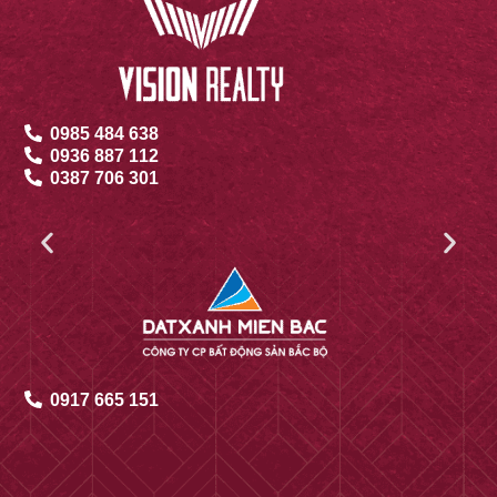
0789 124 555
0832 606 162