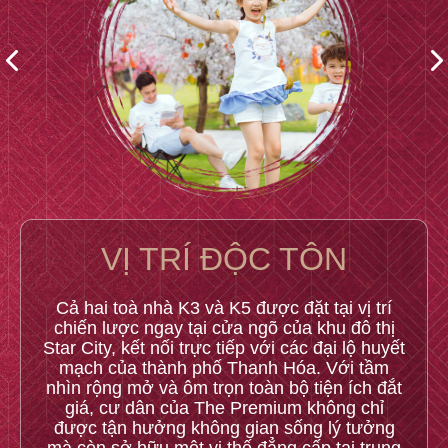
VỊ TRÍ ĐỘC TÔN
Cả hai toà nhà K3 và K5 được đặt tại vị trí
chiến lược ngay tại cửa ngõ của khu đô thị
Star City, kết nối trực tiếp với các đại lộ huyết
mạch của thành phố Thanh Hóa. Với tầm
nhìn rộng mở và ôm trọn toàn bộ tiện ích đắt
giá, cư dân của The Premium không chỉ
được tận hưởng không gian sống lý tưởng
mà còn sở hữu một vị thế đẳng cấp tại trung