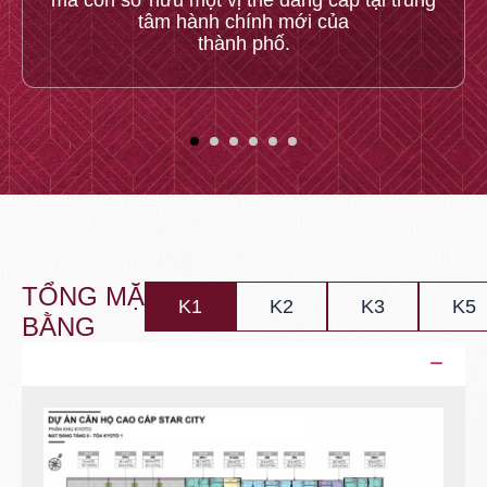
tâm hành chính mới của
thành phố.
TỔNG MẶT
K1
K2
K3
K5
BẰNG