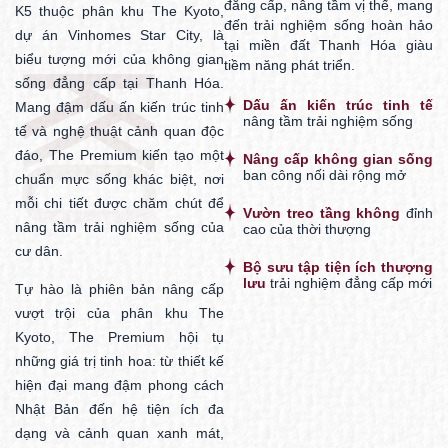
đẳng cấp, nâng tầm vị thế, mang
K5 thuộc phân khu The Kyoto,
đến trải nghiệm sống hoàn hảo
dự án Vinhomes Star City, là
tại miền đất Thanh Hóa giàu
biểu tượng mới của không gian
tiềm năng phát triển.
sống đẳng cấp tại Thanh Hóa.
Dấu ấn kiến trúc tinh tế
Mang đậm dấu ấn kiến trúc tinh
nâng tầm trải nghiệm sống
tế và nghệ thuật cảnh quan độc
đáo, The Premium kiến tạo một
Nâng cấp không gian sống
ban công nối dài rộng mở
chuẩn mực sống khác biệt, nơi
mỗi chi tiết được chăm chút để
Vườn treo tầng không
đỉnh
nâng tầm trải nghiệm sống của
cao của thời thượng
cư dân.
Bộ sưu tập tiện ích thượng
lưu
trải nghiệm đẳng cấp mới
Tự hào là phiên bản nâng cấp
vượt trội của phân khu The
Kyoto, The Premium hội tụ
những giá trị tinh hoa: từ thiết kế
hiện đại mang đậm phong cách
Nhật Bản đến hệ tiện ích đa
dạng và cảnh quan xanh mát,