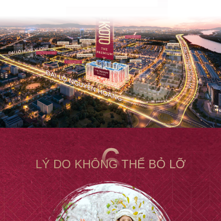
6
LÝ DO KHÔNG THỂ BỎ LỠ