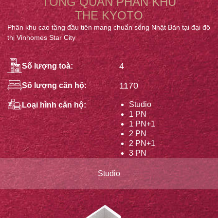
TỔNG QUAN PHÂN KHU
THE KYOTO
Phân khu cao tầng đầu tiên mang chuẩn sống Nhật Bản tại đại đô
thị Vinhomes Star City
4
Số lượng toà:
1170
Số lượng căn hộ:
Studio
Loại hình căn hộ:
1 PN
1 PN+1
2 PN
2 PN+1
3 PN
Studio