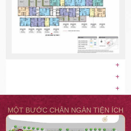
MỘT BƯỚC CHÂN NGÀN TIỆN ÍCH