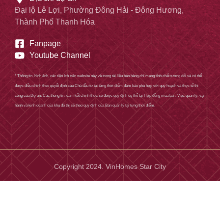
Đại lộ Lê Lợi, Phường Đông Hải - Đông Hương,
Thành Phố Thanh Hóa
Fanpage
Youtube Channel
* Thông tin, hình ảnh, các tiện ích trên website này và trong tài liệu bán hàng chỉ mang tính chất tương đối và có thể
được điều chỉnh theo quyết định của Chủ đầu tư tại từng thời điểm đảm bảo phù hợp với quy hoạch và thực tế thi
công của Dự án. Các thông tin, cam kết chính thức sẽ được quy định cụ thể tại Hợp đồng mua bán. Việc quản lý, vận
hành và kinh doanh của khu đô thị sẽ theo quy định của Ban quản lý tại từng thời điểm.
Copyright 2024. VinHomes Star City