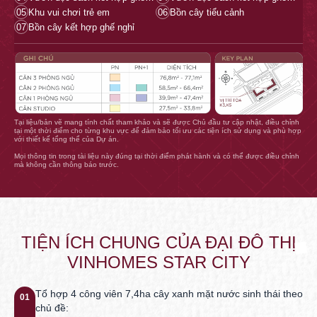
05
Khu vui chơi trẻ em
06
Bồn cây tiểu cảnh
07
Bồn cây kết hợp ghế nghỉ
Tại liệu/bản vẽ mang tính chất tham khảo và sẽ được Chủ đầu tư cập nhật, điều chỉnh
tại một thời điểm cho từng khu vực để đảm bảo tối ưu các tiện ích sử dụng và phù hợp
với thiết kế tổng thể của Dự án.
Mọi thông tin trong tài liệu này đúng tại thời điểm phát hành và có thể được điều chỉnh
mà không cần thông báo trước.
TIỆN ÍCH CHUNG CỦA ĐẠI ĐÔ THỊ
VINHOMES STAR CITY
Tổ hợp 4 công viên 7,4ha cây xanh mặt nước sinh thái theo
01
chủ đề: