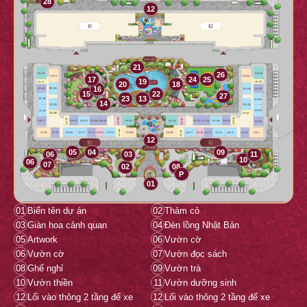
28
12
21
26
17
24
25
19
20
18
16
15
22
27
23
13
14
12
05
04
09
06
03
11
10
06
07
02
08
P
01
01
Biển tên dự án
02
Thảm cỏ
03
Giàn hoa cảnh quan
04
Đèn lồng Nhật Bản
05
Artwork
06
Vườn cờ
06
Vườn cờ
07
Vườn đọc sách
08
Ghế nghỉ
09
Vườn trà
10
Vườn thiền
11
Vườn dưỡng sinh
12
Lối vào thông 2 tầng để xe
12
Lối vào thông 2 tầng để xe