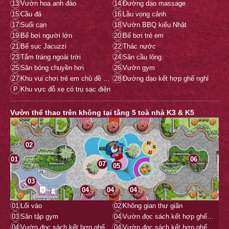
13
Vườn hoa anh đào
14
Đường dạo massage
15
Cầu đá
16
Lầu vọng cảnh
17
Suối cạn
18
Vườn BBQ kiểu Nhật
19
Bể bơi người lớn
20
Bể bơi trẻ em
21
Bể sục Jacuzzi
22
Thác nước
23
Tắm tráng ngoài trời
24
Sân cầu lông
25
Sân bóng chuyền hơi
26
Vườn gym
27
Khu vui chơi trẻ em chủ đề Ninja
28
Đường dạo kết hợp ghế nghỉ
P
Khu vực đỗ xe có trụ sạc điện
Vườn thể thao trên không tại tầng 5 toà nhà K3 & K5
02
01
06
07
05
03
04
04
04
01
Lối vào
02
Không gian thư giãn
03
Sân tập gym
04
Vườn đọc sách kết hợp ghế ngồi
04
Vườn đọc sách kết hợp ghế ngồi
04
Vườn đọc sách kết hợp ghế ngồi