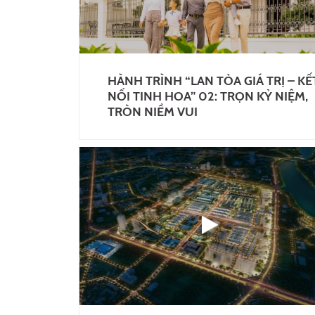
HÀNH TRÌNH “LAN TỎA GIÁ TRỊ – KẾ
NỐI TINH HOA” 02: TRỌN KỶ NIỆM,
TRÒN NIỀM VUI