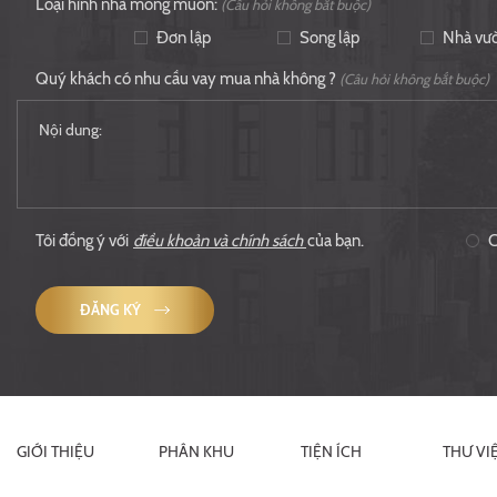
Loại hình nhà mong muốn:
(Câu hỏi không bắt buộc)
Đơn lập
Song lập
Nhà vư
Quý khách có nhu cầu vay mua nhà không ?
(Câu hỏi không bắt buộc)
Tôi đồng ý với
điều khoản và chính sách
của bạn.
ĐĂNG KÝ
GIỚI THIỆU
PHÂN KHU
TIỆN ÍCH
THƯ VI