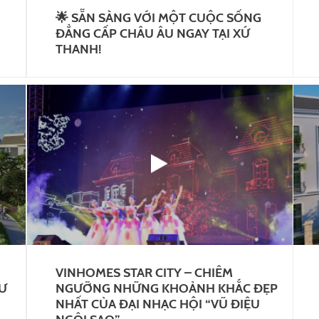
🌟 SẴN SÀNG VỚI MỘT CUỘC SỐNG
ĐẲNG CẤP CHÂU ÂU NGAY TẠI XỨ
THANH!
VINHOMES STAR CITY – CHIÊM
Ư
NGƯỠNG NHỮNG KHOẢNH KHẮC ĐẸP
NHẤT CỦA ĐẠI NHẠC HỘI “VŨ ĐIỆU