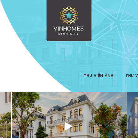
O
THƯ VIỆN ẢNH
THƯ V