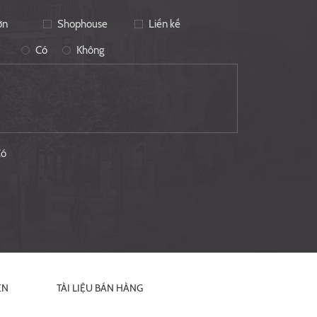
ờn
Shophouse
Liền kề
Có
Không
Có
ỆN
TÀI LIỆU BÁN HÀNG