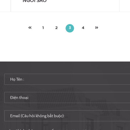
NGÔI SAO”
1
2
3
4