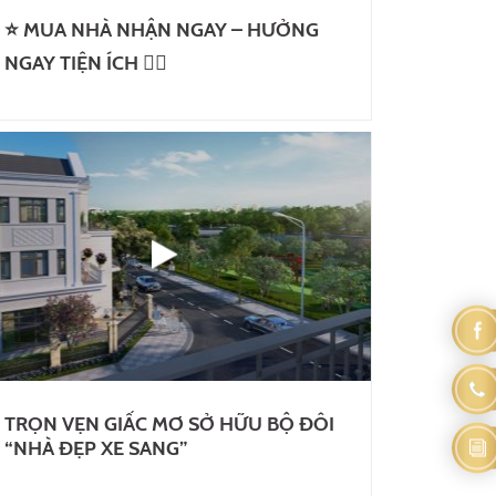
⭐️ MUA NHÀ NHẬN NGAY – HƯỞNG
NGAY TIỆN ÍCH 🏊‍♂️
TRỌN VẸN GIẤC MƠ SỞ HỮU BỘ ĐÔI
“NHÀ ĐẸP XE SANG”